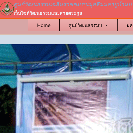
Skip
ศูนย์วัฒนธรรมเฉลิมราชชุมชนมุสลิมมลายูบ้านป
to
เว็บไซต์วัฒนธรรมและสายตระกูล
content
Home
ศูนย์วัฒนธรรมฯ
มล