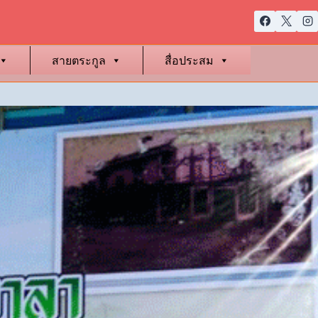
สายตระกูล
สื่อประสม