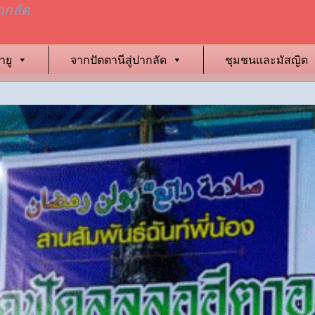
ากลัด
ายู
จากปัตตานีสู่ปากลัด
ชุมชนและมัสญิด