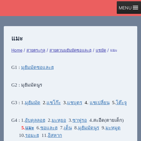
Skip
MENU
to
content
แมะ
Home
/
สายตระกูล
/
สายตวนมุฮัมมัดซอและฮฺ
/
แชมัด
/
แมะ
G1 :
มุฮัมมัดซอและฮฺ
G2 : มุฮัมมัดนูร
G3 : 1.
มุฮัมมัด
2.
แชโก๊ะ
3.
แชบุตร
4.
แชเปลี่ยน
5.
โต๊ะจู
G4 : 1.
อับดุลลอฮฺ
2.
มะหฺยอ
3.
ซาฟูรอ
4.สะอีด(ตายเด็ก)
5.
แมะ
6.
ซอและฮฺ
7.
เด็น
8.
มุฮัมมัดนูร
9.
มะหฺมูด
10.
รอมะฮฺ
11.
อิสหาก