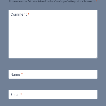
อีเมลของคุณจะไม่แสดงให้คนอื่นเห็น
ช่องข้อมูลจำเป็นถูกทำเครื่องหมาย
*
Comment
*
Name
*
Email
*