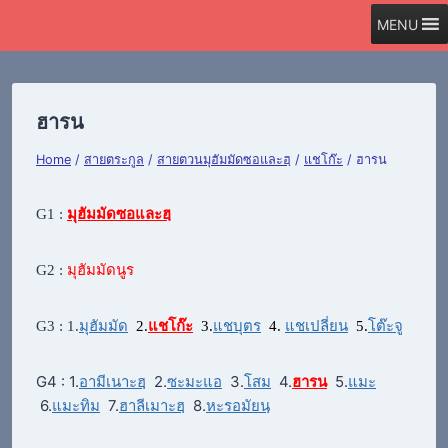
Skip
MENU
to
content
ฮารน
Home
/
สายตระกูล
/
สายตวนมุฮัมมัดซอและฮฺ
/
แชโก๊ะ
/
ฮารน
G1 :
มุฮัมมัดซอและฮฺ
G2 :
มุฮัมมัดนูร
G3 : 1.
มุฮัมมัด
2.
แชโก๊ะ
3.
แชบุตร
4.
แชเปลี่ยน
5.
โต๊ะจู
G4 : 1.
อามีเนาะฮฺ
2.
ซะมะแอ
3.
โสม
4.
ฮารน
5.
แมะ
6.
แมะทิม
7.
ฮาลีเมาะฮฺ
8.
หะรอมัยนฺ