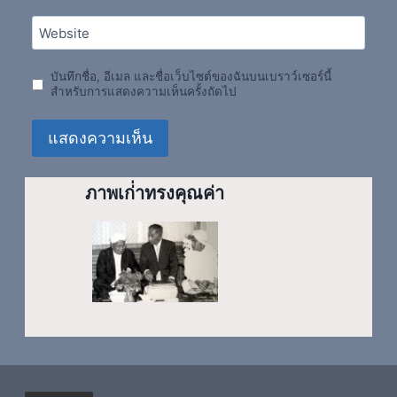
Website
บันทึกชื่อ, อีเมล และชื่อเว็บไซต์ของฉันบนเบราว์เซอร์นี้
สำหรับการแสดงความเห็นครั้งถัดไป
ภาพเก่่าทรงคุณค่า