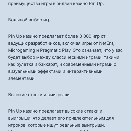
преимущества игры в онлайн казино Pin Up.
Большой выбор игр
Pin Up казино предлагает более 3 000 игр от
ведущих разработчиков, включая игры от NetEnt,
Microgaming и Pragmatic Play. Это означает, что у вас
будет выбор между классическими играми, такими
как рулетка и бэккарат, и современными играми с
визуальными эффектами и интерактивными
элементами.
Высокие ставки и выигрыши
Pin Up казино предлагает высокие ставки и
выигрыши, что делает его привлекательным для
игроков, которые ищут реальные выигрыши.