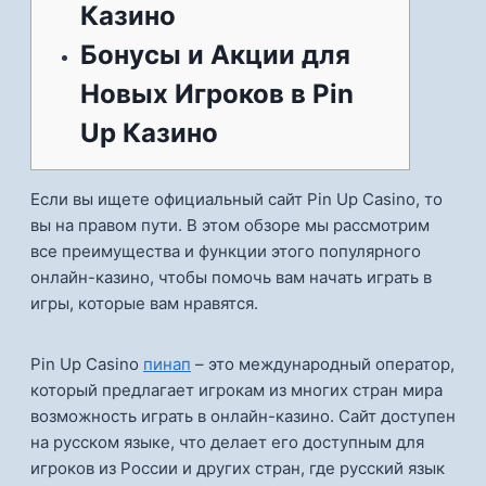
Казино
Бонусы и Акции для
Новых Игроков в Pin
Up Казино
Если вы ищете официальный сайт Pin Up Casino, то
вы на правом пути. В этом обзоре мы рассмотрим
все преимущества и функции этого популярного
онлайн-казино, чтобы помочь вам начать играть в
игры, которые вам нравятся.
Pin Up Casino
пинап
– это международный оператор,
который предлагает игрокам из многих стран мира
возможность играть в онлайн-казино. Сайт доступен
на русском языке, что делает его доступным для
игроков из России и других стран, где русский язык