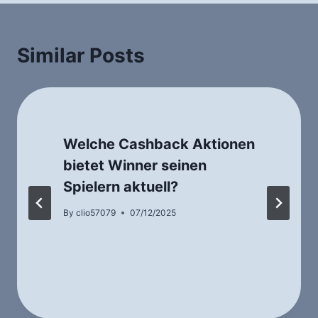
Similar Posts
Welche Cashback Aktionen
bietet Winner seinen
Spielern aktuell?
By
clio57079
07/12/2025