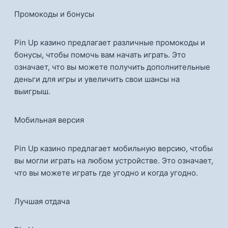
Промокоды и бонусы
Pin Up казино предлагает различные промокоды и
бонусы, чтобы помочь вам начать играть. Это
означает, что вы можете получить дополнительные
деньги для игры и увеличить свои шансы на
выигрыш.
Мобильная версия
Pin Up казино предлагает мобильную версию, чтобы
вы могли играть на любом устройстве. Это означает,
что вы можете играть где угодно и когда угодно.
Лучшая отдача