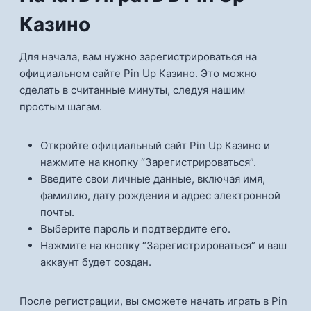
Казино
Для начала, вам нужно зарегистрироваться на
официальном сайте Pin Up Казино. Это можно
сделать в считанные минуты, следуя нашим
простым шагам.
Откройте официальный сайт Pin Up Казино и
нажмите на кнопку “Зарегистрироваться”.
Введите свои личные данные, включая имя,
фамилию, дату рождения и адрес электронной
почты.
Выберите пароль и подтвердите его.
Нажмите на кнопку “Зарегистрироваться” и ваш
аккаунт будет создан.
После регистрации, вы сможете начать играть в Pin