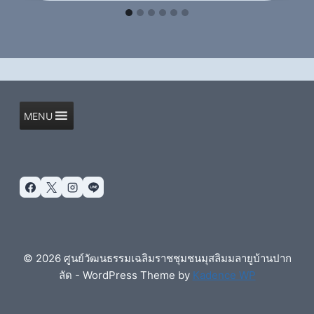
MENU
© 2026 ศูนย์วัฒนธรรมเฉลิมราชชุมชนมุสลิมมลายูบ้านปาก
ลัด - WordPress Theme by
Kadence WP