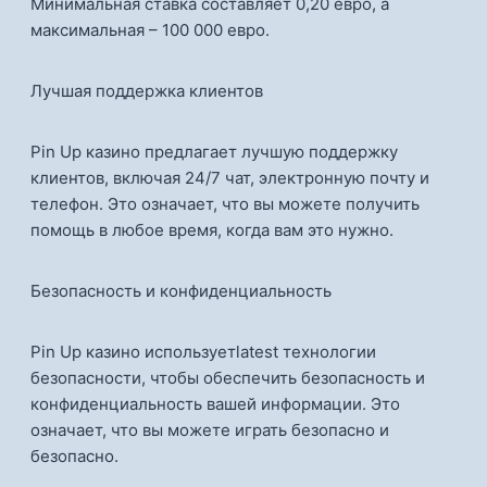
Минимальная ставка составляет 0,20 евро, а
максимальная – 100 000 евро.
Лучшая поддержка клиентов
Pin Up казино предлагает лучшую поддержку
клиентов, включая 24/7 чат, электронную почту и
телефон. Это означает, что вы можете получить
помощь в любое время, когда вам это нужно.
Безопасность и конфиденциальность
Pin Up казино используетlatest технологии
безопасности, чтобы обеспечить безопасность и
конфиденциальность вашей информации. Это
означает, что вы можете играть безопасно и
безопасно.