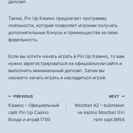
депозит.
Также, Pin Up Казино предлагает программу
лояльности, которая позволяет игрокам получать
дополнительные бонусы и преимущества за свою
фидельность.
Если вы хотите начать играть в Pin Up Казино, то вам
нужно зарегистрироваться на официальном сайте и
выполнить минимальный депозит. Затем вы
сможете начать играть и насладиться игрой.
แนะแนว
PREVIOUS
NEXT
Казино – Официальный
Mostbet AZ – bukmeker
เรื่อง
сайт Pin Up Casino
ve kazino Mostbet Giri
Входи и играй.1700
rsmi sayt.9954