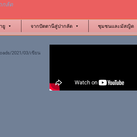
ากลัด
ายู
จากปัตตานีสู่ปากลัด
ชุมชนและมัสญิด
loads/2021/03/เขียน