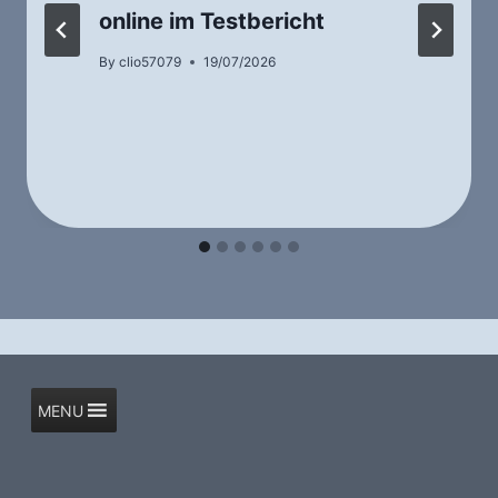
online im Testbericht
By
clio57079
19/07/2026
MENU