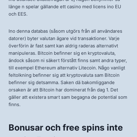
länge n spelar gällande ett casino med licens ino EU
och EES.
Ino denna databas (såsom utgörs från all användares
datorer) byter valutan ägare vid transaktioner. Varje
överförin är fast samt kan aldrig raderas alternativt
manipuleras. Bitcoin befinner sig en kryptovaluta,
ändock såsom ni säkert förstått finns samt andra typer,
till exempel Ethereum alternativ Litecoin. Någo vanligt
feltolkning befinner sig att kryptovaluta sam Bitcoin
befinner sig detsamma. Saken dä bakomliggande
orsaken är att Bitcoin har dominerat från dag 1. Det
gäller att existera smart sam begagna de potential som
finns.
Bonusar och free spins inte