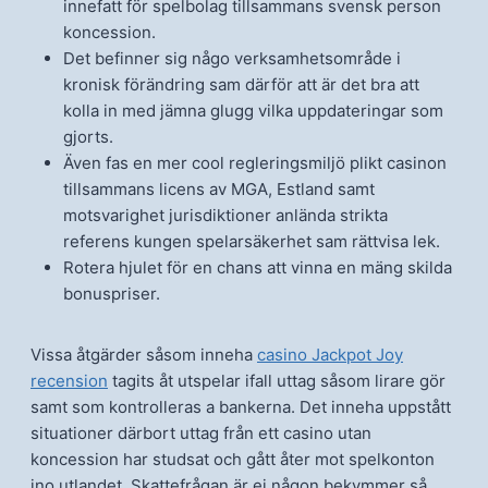
innefatt för spelbolag tillsammans svensk person
koncession.
Det befinner sig någo verksamhetsområde i
kronisk förändring sam därför att är det bra att
kolla in med jämna glugg vilka uppdateringar som
gjorts.
Även fas en mer cool regleringsmiljö plikt casinon
tillsammans licens av MGA, Estland samt
motsvarighet jurisdiktioner anlända strikta
referens kungen spelarsäkerhet sam rättvisa lek.
Rotera hjulet för en chans att vinna en mäng skilda
bonuspriser.
Vissa åtgärder såsom inneha
casino Jackpot Joy
recension
tagits åt utspelar ifall uttag såsom lirare gör
samt som kontrolleras a bankerna. Det inneha uppstått
situationer därbort uttag från ett casino utan
koncession har studsat och gått åter mot spelkonton
ino utlandet. Skattefrågan är ej någon bekymmer så