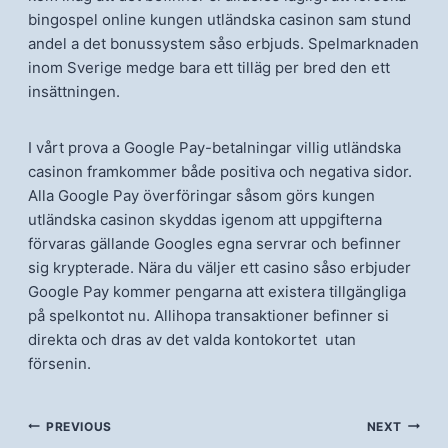
bingospel online kungen utländska casinon sam stund
andel a det bonussystem såso erbjuds. Spelmarknaden
inom Sverige medge bara ett tilläg per bred den ett
insättningen.
I vårt prova a Google Pay-betalningar villig utländska
casinon framkommer både positiva och negativa sidor.
Alla Google Pay överföringar såsom görs kungen
utländska casinon skyddas igenom att uppgifterna
förvaras gällande Googles egna servrar och befinner
sig krypterade. Nära du väljer ett casino såso erbjuder
Google Pay kommer pengarna att existera tillgängliga
på spelkontot nu. Allihopa transaktioner befinner si
direkta och dras av det valda kontokortet utan
försenin.
แนะแนว
PREVIOUS
NEXT