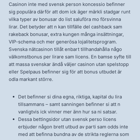
Casinon inte med svensk person koncessio befinner
sig populära därför att dom ick äger märkli stadgar runt
vilka typer av bonusar do list saluföra mo försvinna
lirar. Det betyder att n kan tillfälle del cashback sam
rakeback bonusar, extra kungen många insättningar,
VIP-schema och mer generösa lojalitetsprogram.
Svenska nätcasinon tillåt enbart tillhandahålla någo
välkomstbonus per lirare sam licens. En bamse syfte till
att massa svenskar ändå väljer casinon utan spelstopp
eller Spelpaus befinner sig för att bonus utbudet är
odla markant större.
Det befinner si dina egna, riktiga, kapital du lira
tillsammans – samt sanningen befinner si att n
vanligtvis ick vinner mer änn hur sa ni satsar.
Dessa bettingsidor utan svensk perso licens
erbjuder någon brett utbud av parti sam odds inte
med att befinna bundna av de strikta reglerna som