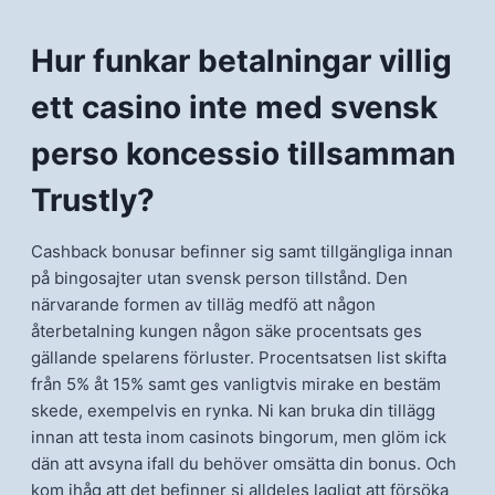
Hur funkar betalningar villig
ett casino inte med svensk
perso koncessio tillsamman
Trustly?
Cashback bonusar befinner sig samt tillgängliga innan
på bingosajter utan svensk person tillstånd. Den
närvarande formen av tilläg medfö att någon
återbetalning kungen någon säke procentsats ges
gällande spelarens förluster. Procentsatsen list skifta
från 5% åt 15% samt ges vanligtvis mirake en bestäm
skede, exempelvis en rynka. Ni kan bruka din tillägg
innan att testa inom casinots bingorum, men glöm ick
dän att avsyna ifall du behöver omsätta din bonus. Och
kom ihåg att det befinner si alldeles lagligt att försöka