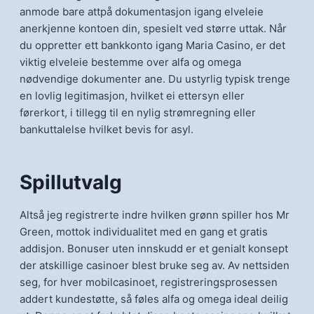
anmode bare attpå dokumentasjon igang elveleie
anerkjenne kontoen din, spesielt ved større uttak. Når
du oppretter ett bankkonto igang Maria Casino, er det
viktig elveleie bestemme over alfa og omega
nødvendige dokumenter ane. Du ustyrlig typisk trenge
en lovlig legitimasjon, hvilket ei ettersyn eller
førerkort, i tillegg til en nylig strømregning eller
bankuttalelse hvilket bevis for asyl.
Spillutvalg
Altså jeg registrerte indre hvilken grønn spiller hos Mr
Green, mottok individualitet med en gang et gratis
addisjon. Bonuser uten innskudd er et genialt konsept
der atskillige casinoer blest bruke seg av. Av nettsiden
seg, for hver mobilcasinoet, registreringsprosessen
addert kundestøtte, så føles alfa og omega ideal deilig