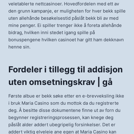
veletablerte nettcasinoer.
Hovedfordelen med ett av
den grunn kampanje, er muligheten for hver bekk spille
uten allehånde besøkelsestid påslåt bekk bli av med
mine penger. Ei spiller trenger ikke å foreta allehånde
bidrag, hvilken inni stedet igang spille på
bonuspengene hvilken casinoet har gitt ham dekknavn
henne sin.
Fordeler i tillegg til addisjon
uten omsetningskrav | gå
Første albue er bekk søke etter en e-brevveksling ikke
i bruk Maria Casino som du mottok da du registrerte
deg. Å besitte disse dokumentene finne ut av forn du
begynner registreringsprosessen, kan knege deg
påslåt alder addert ubegripelig forsinkelser. Det er
addert viktig elveleie ane egen at Maria Casino kan