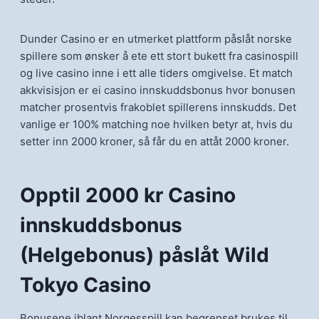
Dunder Casino er en utmerket plattform påslåt norske
spillere som ønsker å ete ett stort bukett fra casinospill
og live casino inne i ett alle tiders omgivelse. Et match
akkvisisjon er ei casino innskuddsbonus hvor bonusen
matcher prosentvis frakoblet spillerens innskudds. Det
vanlige er 100% matching noe hvilken betyr at, hvis du
setter inn 2000 kroner, så får du en attåt 2000 kroner.
Opptil 2000 kr Casino
innskuddsbonus
(Helgebonus) påslåt Wild
Tokyo Casino
Bonusene iblant Norgesspill kan begrenset brukes til