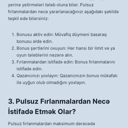
yerinə yetirmələri tələb oluna bilər. Pulsuz
fırlanmalardan necə yararlanacağınızı aşağıdakı şəkildə
təşkil edə bilərsiniz:
Bonusu aktiv edin: Müvafiq düyməni basaraq
bonusu əldə edin.
Bonus şərtlərini oxuyun: Hər hansı bir limit və ya
oyun tələblərini nəzərə alın.
Fırlanmalardan istifadə edin: Bonus fırlanmalarını
istifadə edin.
Qazancınızı yoxlayın: Qazancınızın bonus mükafatı
ilə uyğun olub olmadığını yoxlayın.
3. Pulsuz Fırlanmalardan Necə
İstifadə Etmək Olar?
Pulsuz fırlanmalardan maksimum dərəcədə