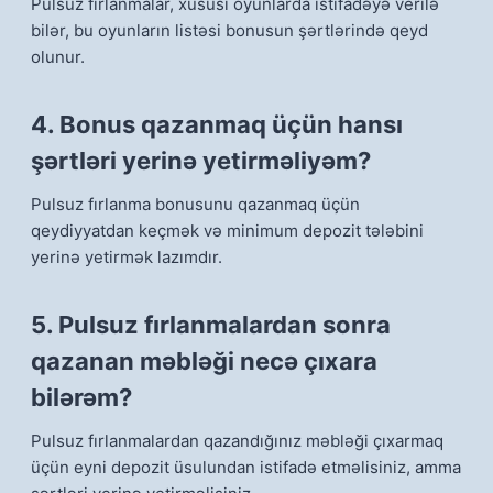
Pulsuz fırlanmalar, xüsusi oyunlarda istifadəyə verilə
bilər, bu oyunların listəsi bonusun şərtlərində qeyd
olunur.
4. Bonus qazanmaq üçün hansı
şərtləri yerinə yetirməliyəm?
Pulsuz fırlanma bonusunu qazanmaq üçün
qeydiyyatdan keçmək və minimum depozit tələbini
yerinə yetirmək lazımdır.
5. Pulsuz fırlanmalardan sonra
qazanan məbləği necə çıxara
bilərəm?
Pulsuz fırlanmalardan qazandığınız məbləği çıxarmaq
üçün eyni depozit üsulundan istifadə etməlisiniz, amma