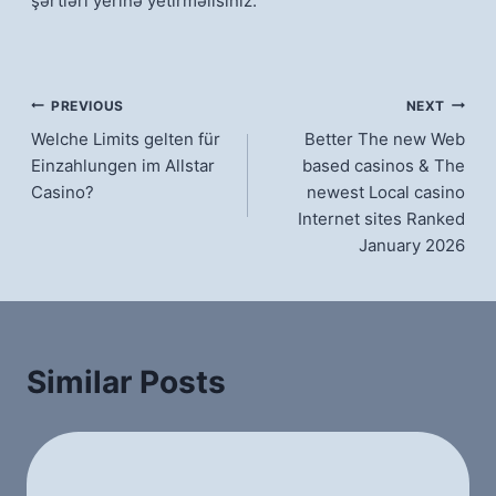
şərtləri yerinə yetirməlisiniz.
แนะแนว
PREVIOUS
NEXT
Welche Limits gelten für
Better The new Web
เรื่อง
Einzahlungen im Allstar
based casinos & The
Casino?
newest Local casino
Internet sites Ranked
January 2026
Similar Posts