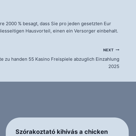
re 2000 % besagt, dass Sie pro jeden gesetzten Eur
iesseitigen Hausvorteil, einen ein Versorger einbehalt.
NEXT
te zu handen 55 Kasino Freispiele abzuglich Einzahlung
2025
Szórakoztató kihívás a chicken