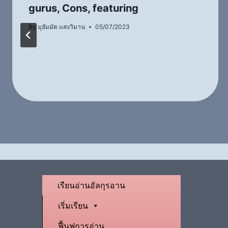
gurus, Cons, featuring
By
มุฮัมมัด แสงวิมาน
05/07/2023
เรียนอ่านอัลกุรอาน
เริ่มเรียน
ฟื้นฟูการอ่าน