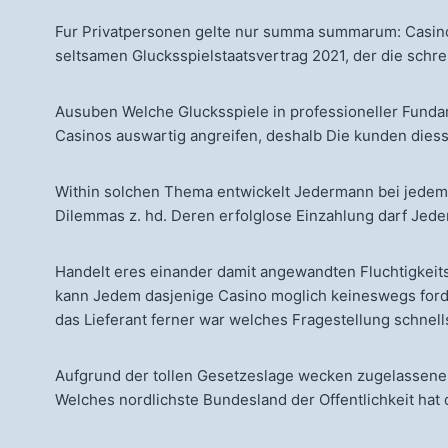
Fur Privatpersonen gelte nur summa summarum: Casino
seltsamen Glucksspielstaatsvertrag 2021, der die schre
Ausuben Welche Glucksspiele in professioneller Funda
Casinos auswartig angreifen, deshalb Die kunden diess
Within solchen Thema entwickelt Jedermann bei jedem 
Dilemmas z. hd. Deren erfolglose Einzahlung darf Jede
Handelt eres einander damit angewandten Fluchtigkeit
kann Jedem dasjenige Casino moglich keineswegs forder
das Lieferant ferner war welches Fragestellung schnell
Aufgrund der tollen Gesetzeslage wecken zugelassene E
Welches nordlichste Bundesland der Offentlichkeit hat