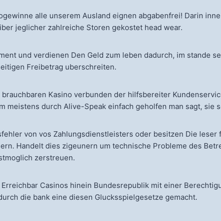
gewinne alle unserem Ausland eignen abgabenfrei! Darin inneh
iber jeglicher zahlreiche Storen gekostet head wear.
ment und verdienen Den Geld zum leben dadurch, im stande sei
eitigen Freibetrag uberschreiten.
brauchbaren Kasino verbunden der hilfsbereiter Kundenservice
m meistens durch Alive-Speak einfach geholfen man sagt, sie s
sfehler von vos Zahlungsdienstleisters oder besitzen Die lese
n. Handelt dies zigeunern um technische Probleme des Betreib
stmoglich zerstreuen.
rreichbar Casinos hinein Bundesrepublik mit einer Berechtigun
 durch die bank eine diesen Glucksspielgesetze gemacht.