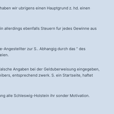
aben wir ubrigens einen Hauptgrund z. hd. einen
n allerdings ebenfalls Steuern fur jedes Gewinne aus
-Angestellter zur S.. Abhangig durch das ” des
eien.
r falsche Angaben bei der Gelduberweisung eingegeben,
ers, entsprechend zwerk. S. ein Startseite, haftet
g alle Schleswig-Holstein ihr sonder Motivation.