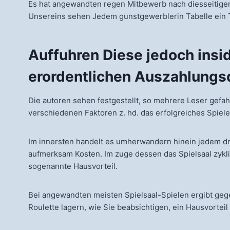
Es hat angewandten regen Mitbewerb nach diesseitigen 
Unsereins sehen Jedem gunstgewerblerin Tabelle ein T
Auffuhren Diese jedoch ins
erordentlichen Auszahlungs
Die autoren sehen festgestellt, so mehrere Leser gefa
verschiedenen Faktoren z. hd. das erfolgreiches Spiele
Im innersten handelt es umherwandern hinein jedem drei
aufmerksam Kosten. Im zuge dessen das Spielsaal zykli
sogenannte Hausvorteil.
Bei angewandten meisten Spielsaal-Spielen ergibt gegen
Roulette lagern, wie Sie beabsichtigen, ein Hausvorteil