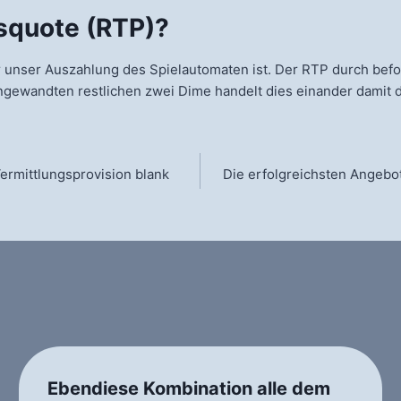
squote (RTP)?
 unser Auszahlung des Spielautomaten ist. Der RTP durch befo
angewandten restlichen zwei Dime handelt dies einander damit d
ermittlungsprovision blank
Die erfolgreichsten Angebo
Ebendiese Kombination alle dem