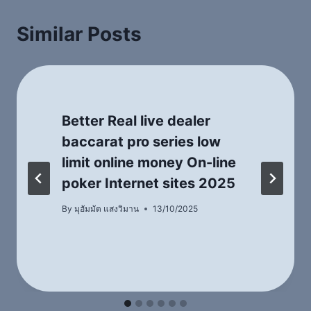
Similar Posts
Better Real live dealer
baccarat pro series low
limit online money On-line
poker Internet sites 2025
By
มุฮัมมัด แสงวิมาน
13/10/2025