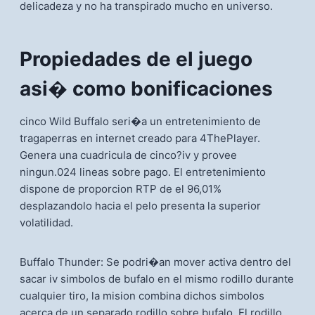
delicadeza y no ha transpirado mucho en universo.
Propiedades de el juego
asi� como bonificaciones
cinco Wild Buffalo seri�a un entretenimiento de
tragaperras en internet creado para 4ThePlayer.
Genera una cuadricula de cinco?iv y provee
ningun.024 lineas sobre pago. El entretenimiento
dispone de proporcion RTP de el 96,01%
desplazandolo hacia el pelo presenta la superior
volatilidad.
Buffalo Thunder: Se podri�an mover activa dentro del
sacar iv simbolos de bufalo en el mismo rodillo durante
cualquier tiro, la mision combina dichos simbolos
acerca de un separado rodillo sobre bufalo. El rodillo