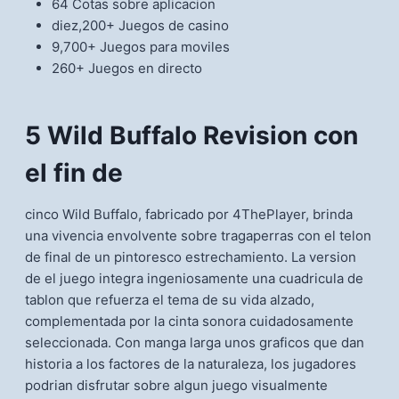
64 Cotas sobre aplicacion
diez,200+ Juegos de casino
9,700+ Juegos para moviles
260+ Juegos en directo
5 Wild Buffalo Revision con
el fin de
cinco Wild Buffalo, fabricado por 4ThePlayer, brinda
una vivencia envolvente sobre tragaperras con el telon
de final de un pintoresco estrechamiento. La version
de el juego integra ingeniosamente una cuadricula de
tablon que refuerza el tema de su vida alzado,
complementada por la cinta sonora cuidadosamente
seleccionada. Con manga larga unos graficos que dan
historia a los factores de la naturaleza, los jugadores
podrian disfrutar sobre algun juego visualmente