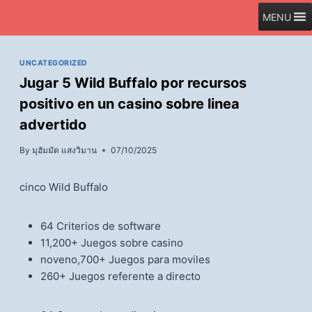
Skip
MENU
to
content
UNCATEGORIZED
Jugar 5 Wild Buffalo por recursos
positivo en un casino sobre linea
advertido
By
มุฮัมมัด แสงวิมาน
07/10/2025
cinco Wild Buffalo
64 Criterios de software
11,200+ Juegos sobre casino
noveno,700+ Juegos para moviles
260+ Juegos referente a directo