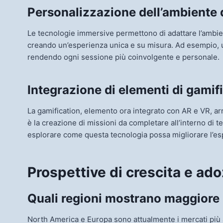
Personalizzazione dell’ambiente d
Le tecnologie immersive permettono di adattare l’ambient
creando un’esperienza unica e su misura. Ad esempio, un 
rendendo ogni sessione più coinvolgente e personale.
Integrazione di elementi di gami
La gamification, elemento ora integrato con AR e VR, arr
è la creazione di missioni da completare all’interno di t
esplorare come questa tecnologia possa migliorare l’es
Prospettive di crescita e ado
Quali regioni mostrano maggiore 
North America e Europa sono attualmente i mercati più at