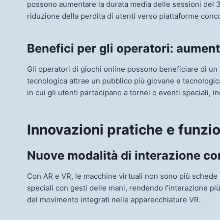
possono aumentare la durata media delle sessioni del 3
riduzione della perdita di utenti verso piattaforme conc
Benefici per gli operatori: aume
Gli operatori di giochi online possono beneficiare di u
tecnologica attrae un pubblico più giovane e tecnolog
in cui gli utenti partecipano a tornei o eventi speciali, i
Innovazioni pratiche e funzi
Nuove modalità di interazione con
Con AR e VR, le macchine virtuali non sono più schede st
speciali con gesti delle mani, rendendo l’interazione pi
del movimento integrati nelle apparecchiature VR.