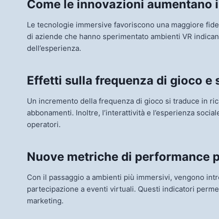
Come le innovazioni aumentano il
Le tecnologie immersive favoriscono una maggiore fideli
di aziende che hanno sperimentato ambienti VR indicano
dell’esperienza.
Effetti sulla frequenza di gioco e 
Un incremento della frequenza di gioco si traduce in ric
abbonamenti. Inoltre, l’interattività e l’esperienza soci
operatori.
Nuove metriche di performance pe
Con il passaggio a ambienti più immersivi, vengono intro
partecipazione a eventi virtuali. Questi indicatori perm
marketing.