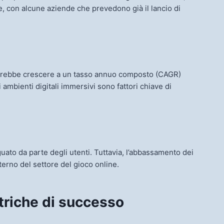
e, con alcune aziende che prevedono già il lancio di
 dovrebbe crescere a un tasso annuo composto (CAGR)
ambienti digitali immersivi sono fattori chiave di
guato da parte degli utenti. Tuttavia, l’abbassamento dei
nterno del settore del gioco online.
etriche di successo