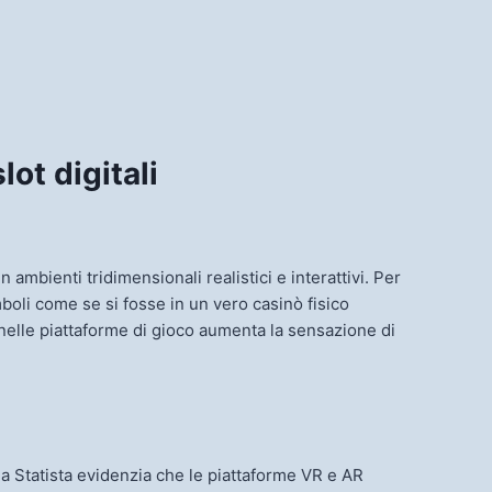
lot digitali
 ambienti tridimensionali realistici e interattivi. Per
oli come se si fosse in un vero casinò fisico
R nelle piattaforme di gioco aumenta la sensazione di
a Statista evidenzia che le piattaforme VR e AR