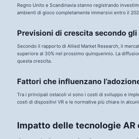
Regno Unito e Scandinavia stanno registrando investiment
ambienti di gioco completamente immersivi entro il 202
Previsioni di crescita secondo gli 
Secondo il rapporto di Allied Market Research, il merc
superiore al 30% nel prossimo quinquennio. La diffusione
questa crescita.
Fattori che influenzano l’adozion
Tra i principali ostacoli vi sono i costi di sviluppo e i
costi di dispositivi VR e le normative più chiare in alcun
Impatto delle tecnologie AR 