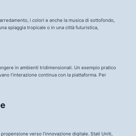
’arredamento, i colori e anche la musica di sottofondo,
 spiaggia tropicale o in una città futuristica,
iungere in ambienti tridimensionali. Un esempio pratico
vano l’interazione continua con la piattaforma. Per
ne
propensione verso l’innovazione digitale. Stati Uniti,