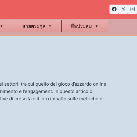
สายตระกูล
สื่อประสม
 settori, tra cui quello del gioco d’azzardo online.
enimento e l’engagement. In questo articolo,
e di crescita e il loro impatto sulle metriche di