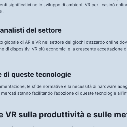
i significativi nello sviluppo di ambienti VR per i casinò onlin
5.
analisti del settore
ato globale di AR e VR nel settore dei giochi d’azzardo online
 di dispositivi VR più economici e la crescente accettazione di 
e di queste tecnologie
mplementazione, le sfide normative e la necessità di hardware ade
i mercati stanno facilitando l’adozione di queste tecnologie all’i
e VR sulla produttività e sulle m