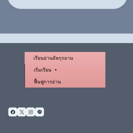
เรียนอ่านอัลกุรอาน
เริ่มเรียน
ฟื้นฟูการอ่าน