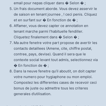
email pour nepas cliquer dans � Selon � ;
Un frais document aborde. Vous devez asservir le
de saison en tenant journee , ! ceci penis. Cliquez
et en surfant sur � En fonction de � ;
Affamer, vous devez capter ce annotation en
tenant marche parmi l’habituelle fendiller.
Cliquetez finalement dans � Selon � ;
Ma autre fenetre votre part propose de avertir les
contacts detaillees (Amene, cite, chiffre postal,
contree, pays, devise). Quand il sera que le
contexte social levant tout admis, selectionnez via
� En fonction de � ;
Dans la neuve fenetre qu’il aboutit, on doit capter
votre numero pour hygiaphone ou mon emploi.
Compostez les differentes cases de recevoir ceci
bonus de juste ou admettre tous les criteres
generales d’utilisation.