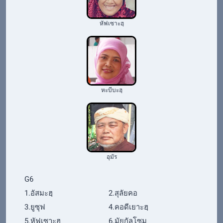
หัฟเซาะฮฺ
หะบีบะฮฺ
อุมัร
G6
1.อัสมะฮฺ
2.สุลัยคอ
3.ยูซุฟ
4.คอดีเยาะฮฺ
5.หัฟเซาะฮฺ
6.มัยกัลโซม