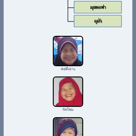
คอดีเยาะฺ
กัลโซม