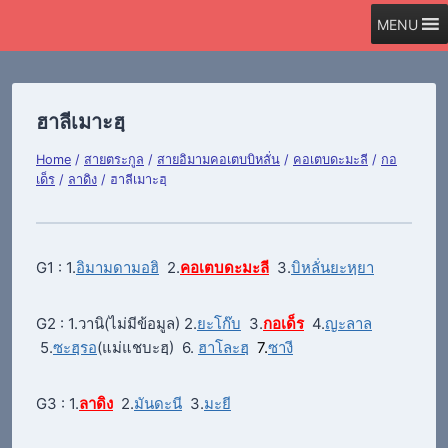
Skip
MENU
to
content
ฮาลีเมาะฮฺ
Home
/
สายตระกูล
/
สายอิมามคอเตบบิหลั่น
/
คอเตบดะมะลี
/
กอ
เด็ร
/
ลาดิง
/
ฮาลีเมาะฮฺ
G1 : 1.
อิมามดามอฮิ
2.
คอเตบดะมะลี
3.
บิหลั่นยะหฺยา
G2 : 1.วานิ(ไม่มีข้อมูล) 2.
ยะโก๊บ
3.
กอเด็ร
4.
ญะลาล
5.
ซะฮฺรอ
(แม่แชบะฮฺ) 6.
ฮาโละฮฺ
7.
ซางี
G3 : 1.
ลาดิง
2.
มันดะนี
3.
มะยี