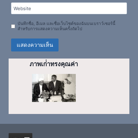
Website
บันทึกชื่อ, อีเมล และชื่อเว็บไซต์ของฉันบนเบราว์เซอร์นี้
สำหรับการแสดงความเห็นครั้งถัดไป
ภาพเก่่าทรงคุณค่า