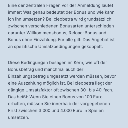
Eine der zentralen Fragen vor der Anmeldung lautet
immer: Was genau bedeutet der Bonus und wie kann
ich ihn umsetzen? Bei cleobetra wird grundsätzlich
zwischen verschiedenen Bonusarten unterschieden –
darunter Willkommensbonus, Reload-Bonus und
Bonus ohne Einzahlung. Für alle gilt: Das Angebot ist
an spezifische Umsatzbedingungen gekoppelt.
Diese Bedingungen besagen im Kern, wie oft der
Bonusbetrag und manchmal auch der
Einzahlungsbetrag umgesetzt werden müssen, bevor
eine Auszahlung möglich ist. Bei cleobetra liegt der
gängige Umsatzfaktor oft zwischen 30- bis 40-fach.
Das heißt: Wenn Sie einen Bonus von 100 Euro
erhalten, müssen Sie innerhalb der vorgegebenen
Frist zwischen 3.000 und 4.000 Euro in Spielen
umsetzen.