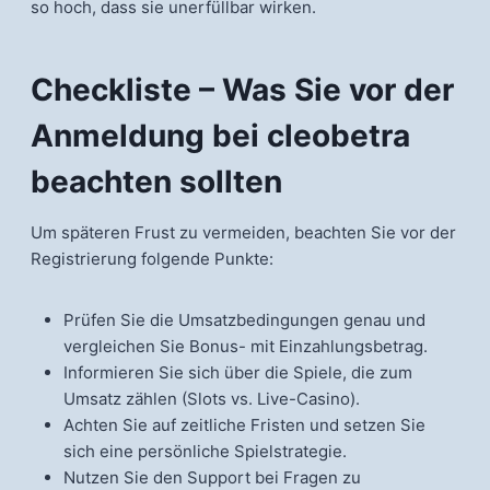
so hoch, dass sie unerfüllbar wirken.
Checkliste – Was Sie vor der
Anmeldung bei cleobetra
beachten sollten
Um späteren Frust zu vermeiden, beachten Sie vor der
Registrierung folgende Punkte:
Prüfen Sie die Umsatzbedingungen genau und
vergleichen Sie Bonus- mit Einzahlungsbetrag.
Informieren Sie sich über die Spiele, die zum
Umsatz zählen (Slots vs. Live-Casino).
Achten Sie auf zeitliche Fristen und setzen Sie
sich eine persönliche Spielstrategie.
Nutzen Sie den Support bei Fragen zu