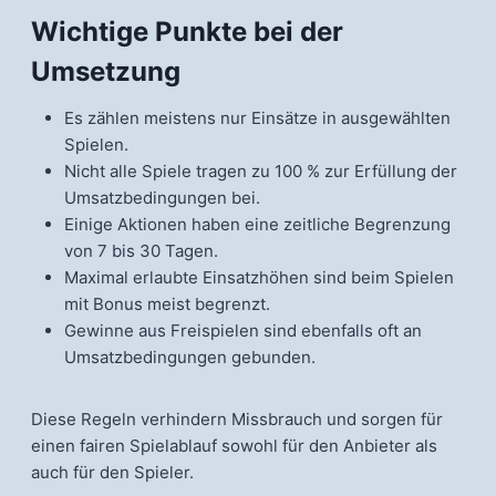
Wichtige Punkte bei der
Umsetzung
Es zählen meistens nur Einsätze in ausgewählten
Spielen.
Nicht alle Spiele tragen zu 100 % zur Erfüllung der
Umsatzbedingungen bei.
Einige Aktionen haben eine zeitliche Begrenzung
von 7 bis 30 Tagen.
Maximal erlaubte Einsatzhöhen sind beim Spielen
mit Bonus meist begrenzt.
Gewinne aus Freispielen sind ebenfalls oft an
Umsatzbedingungen gebunden.
Diese Regeln verhindern Missbrauch und sorgen für
einen fairen Spielablauf sowohl für den Anbieter als
auch für den Spieler.