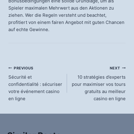
Bonusbedingungen eine solide Grundlage, um als
Spieler maximalen Mehrwert aus den Aktionen zu
ziehen. Wer die Regeln versteht und beachtet,
profitiert von einem fairen Angebot mit guten Chancen
auf echte Gewinne.
แนะแนว
PREVIOUS
NEXT
Sécurité et
10 stratégies d’experts
เรื่อง
confidentialité : sécuriser
pour maximiser vos tours
votre événement casino
gratuits au meilleur
en ligne
casino en ligne