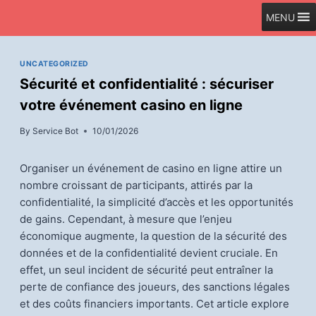
Skip
MENU
to
content
UNCATEGORIZED
Sécurité et confidentialité : sécuriser
votre événement casino en ligne
By
Service Bot
10/01/2026
Organiser un événement de casino en ligne attire un
nombre croissant de participants, attirés par la
confidentialité, la simplicité d’accès et les opportunités
de gains. Cependant, à mesure que l’enjeu
économique augmente, la question de la sécurité des
données et de la confidentialité devient cruciale. En
effet, un seul incident de sécurité peut entraîner la
perte de confiance des joueurs, des sanctions légales
et des coûts financiers importants. Cet article explore