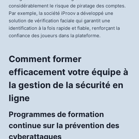
considérablement le risque de piratage des comptes.
Par exemple, la société iProov a développé une
solution de vérification faciale qui garantit une
identification à la fois rapide et fiable, renforçant la
confiance des joueurs dans la plateforme.
Comment former
efficacement votre équipe à
la gestion de la sécurité en
ligne
Programmes de formation
continue sur la prévention des
cyberattaques