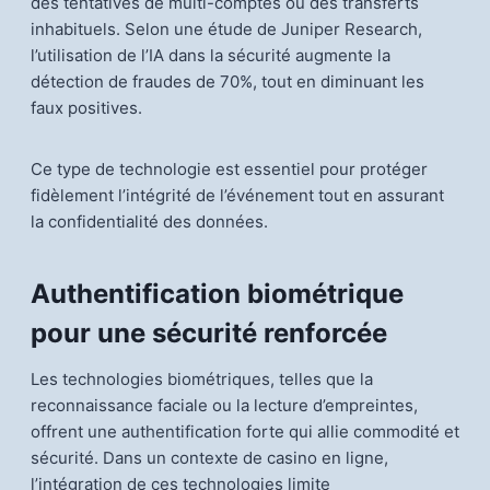
des tentatives de multi-comptes ou des transferts
inhabituels. Selon une étude de Juniper Research,
l’utilisation de l’IA dans la sécurité augmente la
détection de fraudes de 70%, tout en diminuant les
faux positives.
Ce type de technologie est essentiel pour protéger
fidèlement l’intégrité de l’événement tout en assurant
la confidentialité des données.
Authentification biométrique
pour une sécurité renforcée
Les technologies biométriques, telles que la
reconnaissance faciale ou la lecture d’empreintes,
offrent une authentification forte qui allie commodité et
sécurité. Dans un contexte de casino en ligne,
l’intégration de ces technologies limite