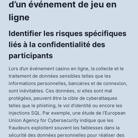
d’un événement de jeu en
ligne
Identifier les risques spécifiques
liés à la confidentialité des
participants
Lors d’un événement casino en ligne, la collecte et le
traitement de données sensibles telles que les
informations personnelles, bancaires et de connexion,
sont inévitables. Ces données, si elles sont mal
protégées, peuvent être la cible de cyberattaques
telles que le phishing, le vol d’identité ou encore les
injections SQL. Par exemple, une étude de l’European
Union Agency for Cybersecurity indique que les
fraudeurs exploitent souvent les faiblesses dans la
sécurité des données personnelles pour réaliser des