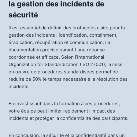
la gestion des incidents de
sécurité
Il est essentiel de définir des protocoles clairs pour la
gestion des incidents : identification, containment,
éradication, récupération et communication. La
documentation précise garantit une réponse
coordonnée et efficace. Selon l’International
Organization for Standardization (ISO 27001), la mise
en œuvre de procédures standardisées permet de
réduire de 50% le temps nécessaire à la résolution des
incidents.
En investissant dans la formation à ces procédures,
votre équipe peut limiter rapidement l’impact des
incidents et protéger la confidentialité des participants.
En conclusion, la sécurité et la confidentialité dans un