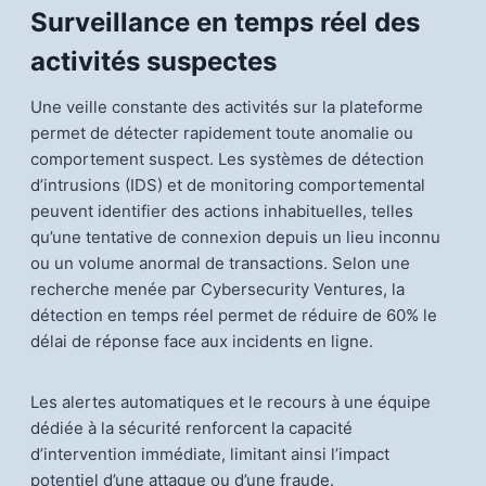
Surveillance en temps réel des
activités suspectes
Une veille constante des activités sur la plateforme
permet de détecter rapidement toute anomalie ou
comportement suspect. Les systèmes de détection
d’intrusions (IDS) et de monitoring comportemental
peuvent identifier des actions inhabituelles, telles
qu’une tentative de connexion depuis un lieu inconnu
ou un volume anormal de transactions. Selon une
recherche menée par Cybersecurity Ventures, la
détection en temps réel permet de réduire de 60% le
délai de réponse face aux incidents en ligne.
Les alertes automatiques et le recours à une équipe
dédiée à la sécurité renforcent la capacité
d’intervention immédiate, limitant ainsi l’impact
potentiel d’une attaque ou d’une fraude.