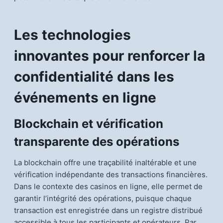
Les technologies
innovantes pour renforcer la
confidentialité dans les
événements en ligne
Blockchain et vérification
transparente des opérations
La blockchain offre une traçabilité inaltérable et une
vérification indépendante des transactions financières.
Dans le contexte des casinos en ligne, elle permet de
garantir l’intégrité des opérations, puisque chaque
transaction est enregistrée dans un registre distribué
accessible à tous les participants et opérateurs. Par