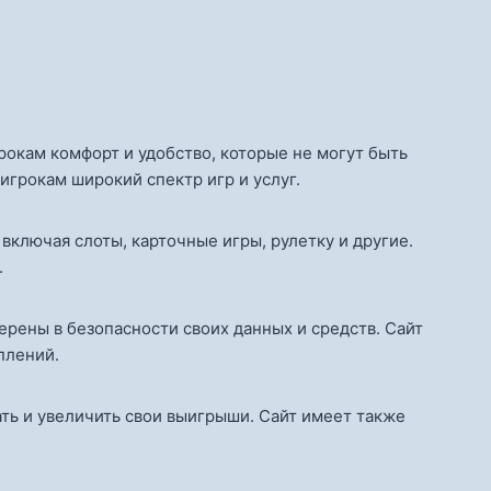
рокам комфорт и удобство, которые не могут быть
игрокам широкий спектр игр и услуг.
включая слоты, карточные игры, рулетку и другие.
.
верены в безопасности своих данных и средств. Сайт
плений.
ать и увеличить свои выигрыши. Сайт имеет также