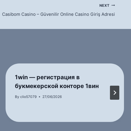
NEXT
Casibom Casino – Güvenilir Online Casino Giriş Adresi
1win — регистрация в
букмекерской конторе 1вин
By
clio57079
27/06/2026