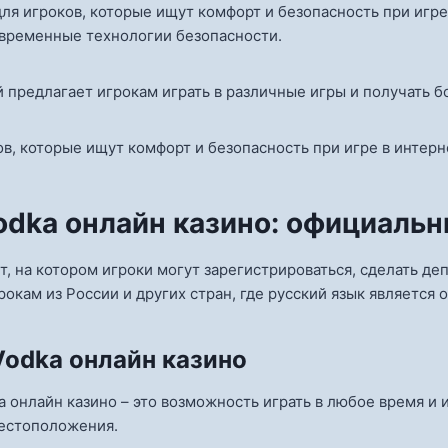
для игроков, которые ищут комфорт и безопасность при игр
современные технологии безопасности.
й предлагает игрокам играть в различные игры и получать 
ов, которые ищут комфорт и безопасность при игре в интерн
odka онлайн казино: официальн
 на котором игроки могут зарегистрироваться, сделать депо
рокам из России и других стран, где русский язык является
odka онлайн казино
онлайн казино – это возможность играть в любое время и и
 местоположения.