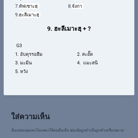
7.
หัฟเซาะฮฺ
8.
จังกา
9.
ฮะลีเมาะฮฺ
9. ฮะลีเมาะฮฺ + ?
G3
1. อับดุรรอฮีม
2. สะอั๊ด
3. มะมีน
4. แมะสนิ
5. หวัง
ใส่ความเห็น
อีเมลของคุณจะไม่แสดงให้คนอื่นเห็น
ช่องข้อมูลจำเป็นถูกทำเครื่องหมาย
*